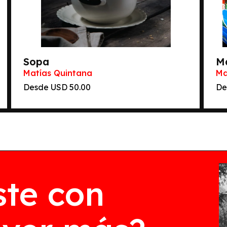
Sopa
M
Matías Quintana
Ma
Desde
50.00
De
ste con