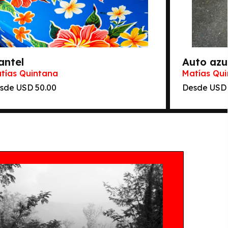
antel
Auto azu
tías Quintana
Matías Qu
sde
50.00
Desde