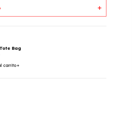
o
Tote Bag
0
l carrito
+