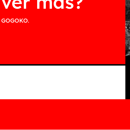
 ver más?
de GOGOKO.