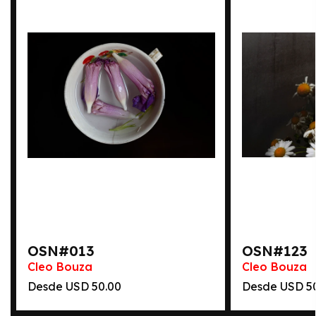
OSN#013
OSN#123
Cleo Bouza
Cleo Bouza
Desde
50.00
Desde
5