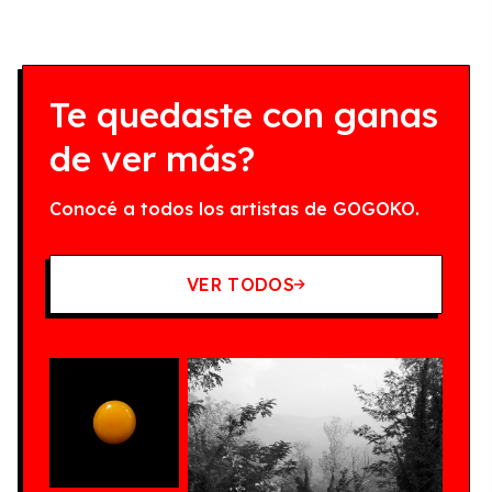
Te quedaste con ganas
de ver más?
Conocé a todos los artistas de GOGOKO.
VER TODOS