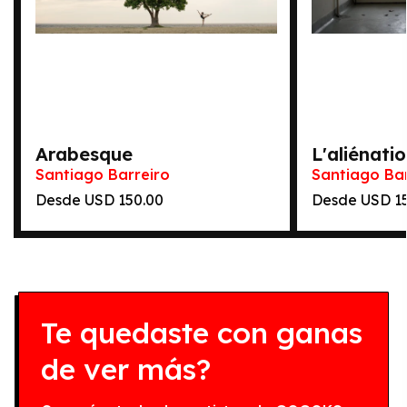
Arabesque
L'aliénatio
Santiago Barreiro
Santiago Bar
Desde
150.00
Desde
1
Te quedaste con ganas
de ver más?