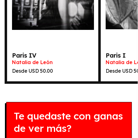
Paris IV
Paris I
Natalia de León
Natalia de 
Desde
50.00
Desde
5
Te quedaste con ganas
de ver más?