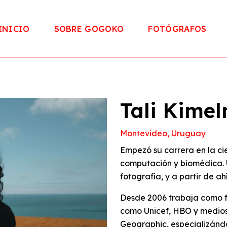
INICIO
SOBRE GOGOKO
FOTÓGRAFOS
Tali Kime
Montevideo, Uruguay
Empezó su carrera en la c
computación y biomédica. U
fotografía, y a partir de ahí
Desde 2006 trabaja como f
como Unicef, HBO y medios
Geographic, especializándo