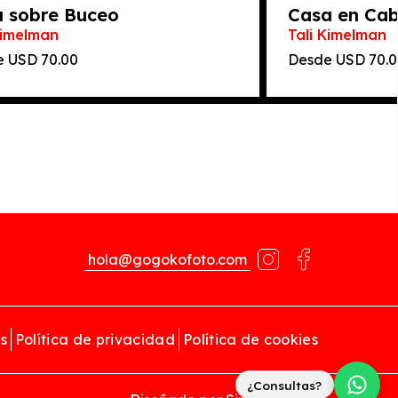
a sobre Buceo
Casa en Cab
Kimelman
Tali Kimelman
e
70.00
Desde
70.
hola@gogokofoto.com
s
Política de privacidad
Política de cookies
¿Consultas?