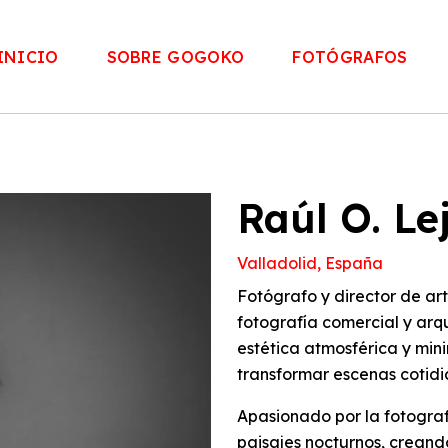
INICIO
SOBRE GOGOKO
FOTÓGRAFOS
Raúl O. L
Valladolid, España
Fotógrafo y director de ar
fotografía comercial y arqu
estética atmosférica y mini
transformar escenas cotid
Apasionado por la fotograf
paisajes nocturnos, crean