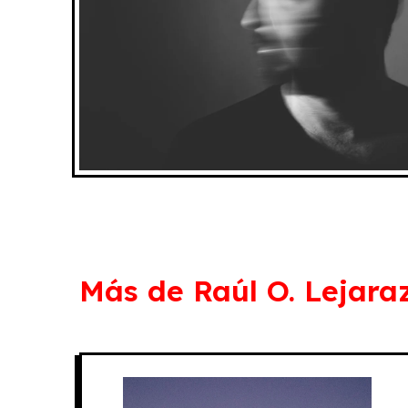
Más de
Raúl O. Lejar