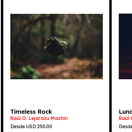
Timeless Rock
Luna
Raúl O. Lejarazu Machin
Raúl 
Desde
250.00
Desd