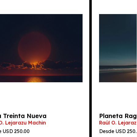
 Treinta Nueva
Planeta Rag
O. Lejarazu Machin
Raúl O. Lejara
e
250.00
Desde
250