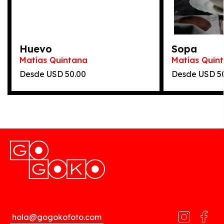
Huevo
Sopa
Matías Quintana
Matías Quin
Desde
50.00
Desde
5
hola@gogokofoto.com